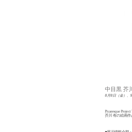
中目黒 芥川有 
8月8日（金）、
Picaresque Projec
芥川 有の絵画作
■展示情報会期：