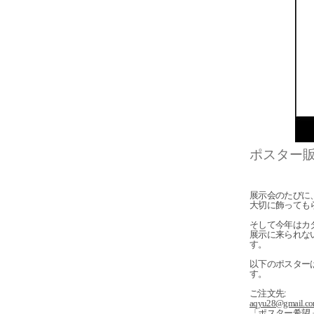
ポスター
展示会のたびに
大切に飾っても
そして今年はカ
展示に来られな
す。
以下のポスター
す。
ご注文先
:
aqyu28@gmail.c
「ポスター希望